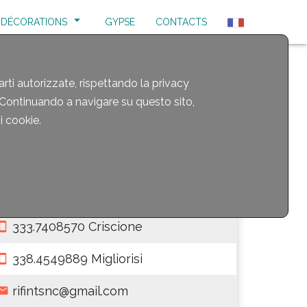
DÉCORATIONS
GYPSE
CONTACTS
arti autorizzate, rispettando la privacy
. Continuando a navigare su questo sito,
si cookie.
Lun. Ven. 8:00 - 19:00
Sab. 8:00 - 13:00
0932.228406
333.7408570 Criscione
338.4549889 Migliorisi
rifintsnc@gmail.com